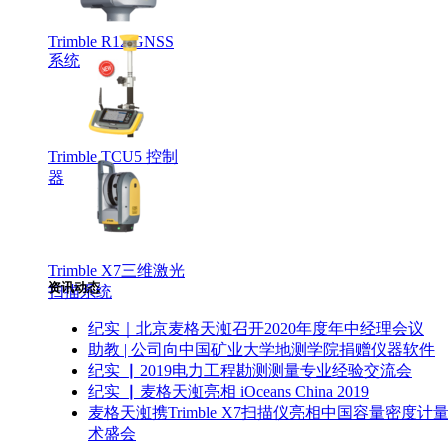
Trimble R12 GNSS
系统
Trimble TCU5 控制
器
Trimble X7三维激光
资讯动态
扫描系统
纪实｜北京麦格天渱召开2020年度年中经理会议
助教 | 公司向中国矿业大学地测学院捐赠仪器软件
纪实 ▏2019电力工程勘测测量专业经验交流会
纪实 ▏麦格天渱亮相 iOceans China 2019
麦格天渱携Trimble X7扫描仪亮相中国容量密度计
术盛会