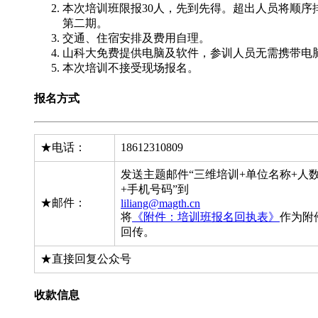
本次培训班限报30人，先到先得。超出人员将顺序
第二期。
交通、住宿安排及费用自理。
山科大免费提供电脑及软件，参训人员无需携带电
本次培训不接受现场报名。
报名方式
★电话：
18612310809
发送主题邮件“三维培训+单位名称+人
+手机号码”到
★邮件：
liliang@magth.cn
将
《附件：培训班报名回执表》
作为附
回传。
★直接回复公众号
收款信息