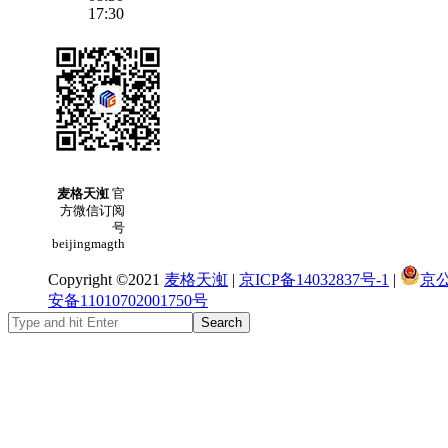
17:30
麦格天渱
官
方微信订阅
号
beijingmagth
Copyright ©2021
麦格天渱
|
京ICP备14032837号-1
|
京
安备11010702001750号