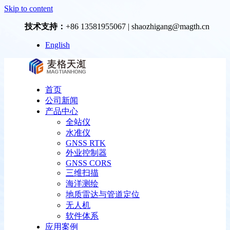
Skip to content
技术支持：
+86 13581955067 | shaozhigang@magth.cn
English
首页
公司新闻
产品中心
全站仪
水准仪
GNSS RTK
外业控制器
GNSS CORS
三维扫描
海洋测绘
地质雷达与管道定位
无人机
软件体系
应用案例