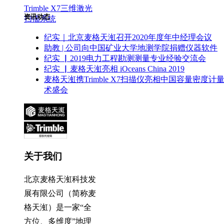
Trimble X7三维激光
资讯动态
扫描系统
纪实｜北京麦格天渱召开2020年度年中经理会议
助教 | 公司向中国矿业大学地测学院捐赠仪器软件
纪实 ▏2019电力工程勘测测量专业经验交流会
纪实 ▏麦格天渱亮相 iOceans China 2019
麦格天渱携Trimble X7扫描仪亮相中国容量密度计
术盛会
关于我们
北京麦格天渱科技发
展有限公司（简称麦
格天渱）是一家“全
方位、多维度”地理