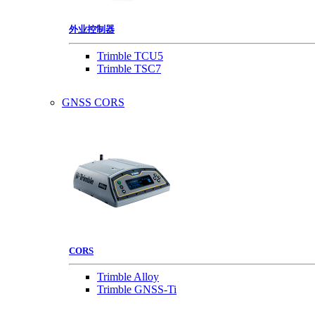
外业控制器
Trimble TCU5
Trimble TSC7
GNSS CORS
CORS
Trimble Alloy
Trimble GNSS-Ti