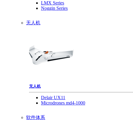
LMX Series
Noggin Series
无人机
无人机
Delair UX11
Microdrones md4-1000
软件体系