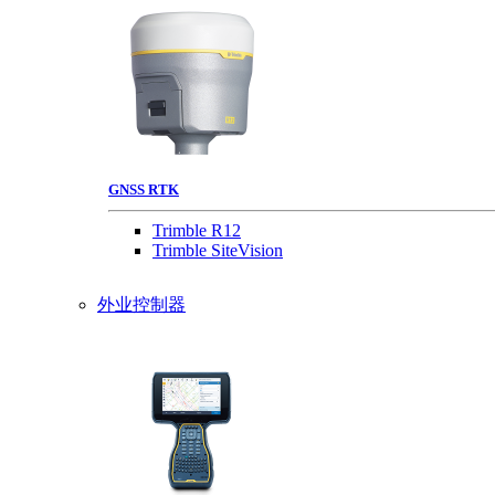
GNSS RTK
Trimble R12
Trimble SiteVision
外业控制器