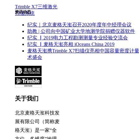
Trimble X7三维激光
资讯动态
扫描系统
纪实｜北京麦格天渱召开2020年度年中经理会议
助教 | 公司向中国矿业大学地测学院捐赠仪器软件
纪实 ▏2019电力工程勘测测量专业经验交流会
纪实 ▏麦格天渱亮相 iOceans China 2019
麦格天渱携Trimble X7扫描仪亮相中国容量密度计
术盛会
关于我们
北京麦格天渱科技发
展有限公司（简称麦
格天渱）是一家“全
方位、多维度”地理