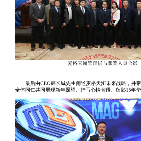
最后由CEO韩长城先生阐述麦格天渱未来战略，并
全体同仁共同展现新年愿望、抒写心情寄语、留影15年