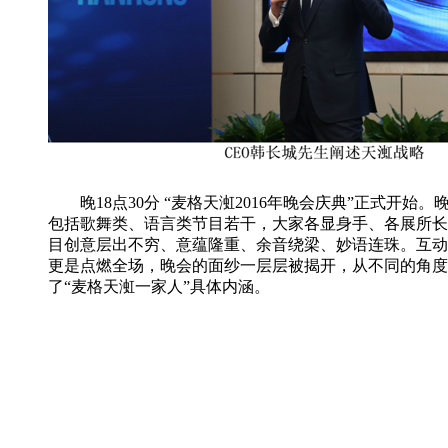
晚18点30分 “麦格天渱2016年晚会庆典”正式开始。
包括歌舞类、语言类节目若干，大家各显身手、各展所长
目创意层出不穷、意蕴隆重、余音绕梁、妙语连珠。互动
更是点燃全场，晚会的面纱一层层被揭开，从不同的角度
了“麦格天渱一家人”具体内涵。