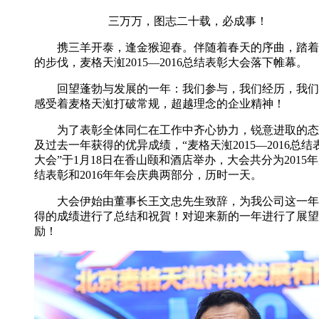
三万万，图志二十载，必成事！
携三羊开泰，逢金猴迎春。伴随着春天的序曲，踏着
的步伐，麦格天渱2015—2016总结表彰大会落下帷幕。
回望蓬勃与发展的一年：我们参与，我们经历，我们
感受着麦格天渱打破常规，超越理念的企业精神！
为了表彰全体同仁在工作中齐心协力，锐意进取的态
及过去一年获得的优异成绩，“麦格天渱2015—2016总结
大会”于1月18日在香山颐和酒店举办，大会共分为2015
结表彰和2016年年会庆典两部分，历时一天。
大会伊始由董事长王文忠先生致辞，为我公司这一年
得的成绩进行了总结和祝賀！对迎来新的一年进行了展望
励！