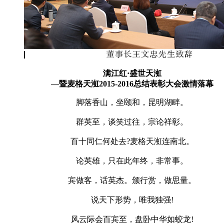
满江红·盛世天渱
—暨麦格天渱2015-2016总结表彰大会激情落幕
脚落香山，坐颐和，昆明湖畔。
群英至，谈笑过往，宗论祥彰。
百十同仁何处去?麦格天渱连南北。
论英雄，只在此年终，非常事。
宾做客，话英杰。颁行赏，做思量。
说天下形势，唯我独强!
风云际会百宾至，盘卧中华如蛟龙!