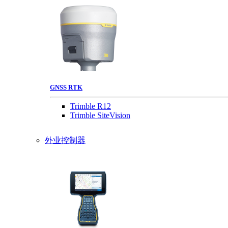
GNSS RTK
Trimble R12
Trimble SiteVision
外业控制器