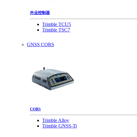
外业控制器
Trimble TCU5
Trimble TSC7
GNSS CORS
CORS
Trimble Alloy
Trimble GNSS-Ti