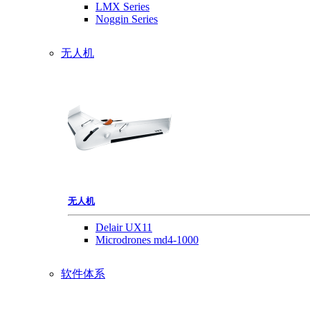
LMX Series
Noggin Series
无人机
无人机
Delair UX11
Microdrones md4-1000
软件体系