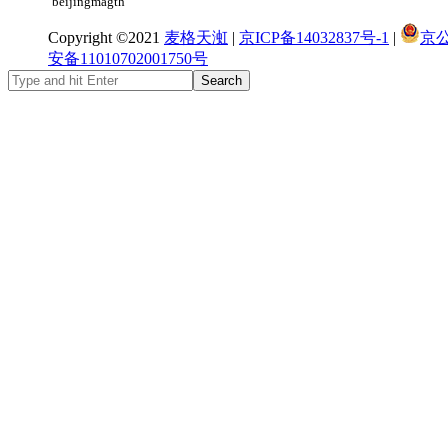
beijingmagth
Copyright ©2021
麦格天渱
|
京ICP备14032837号-1
|
京
安备11010702001750号