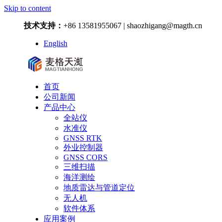
Skip to content
技术支持：
+86 13581955067 | shaozhigang@magth.cn
English
首页
公司新闻
产品中心
全站仪
水准仪
GNSS RTK
外业控制器
GNSS CORS
三维扫描
海洋测绘
地质雷达与管道定位
无人机
软件体系
应用案例