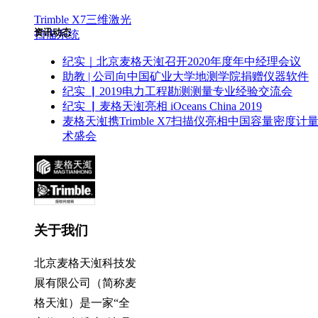
Trimble X7三维激光
资讯动态
扫描系统
纪实｜北京麦格天渱召开2020年度年中经理会议
助教 | 公司向中国矿业大学地测学院捐赠仪器软件
纪实 ▏2019电力工程勘测测量专业经验交流会
纪实 ▏麦格天渱亮相 iOceans China 2019
麦格天渱携Trimble X7扫描仪亮相中国容量密度计
术盛会
关于我们
北京麦格天渱科技发
展有限公司（简称麦
格天渱）是一家“全