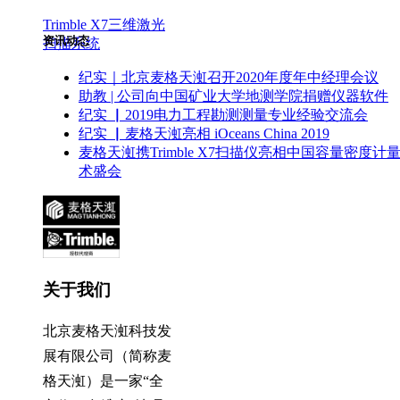
Trimble X7三维激光
资讯动态
扫描系统
纪实｜北京麦格天渱召开2020年度年中经理会议
助教 | 公司向中国矿业大学地测学院捐赠仪器软件
纪实 ▏2019电力工程勘测测量专业经验交流会
纪实 ▏麦格天渱亮相 iOceans China 2019
麦格天渱携Trimble X7扫描仪亮相中国容量密度计
术盛会
关于我们
北京麦格天渱科技发
展有限公司（简称麦
格天渱）是一家“全