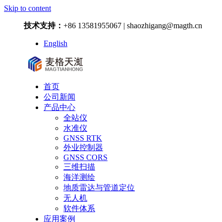
Skip to content
技术支持：
+86 13581955067 | shaozhigang@magth.cn
English
首页
公司新闻
产品中心
全站仪
水准仪
GNSS RTK
外业控制器
GNSS CORS
三维扫描
海洋测绘
地质雷达与管道定位
无人机
软件体系
应用案例