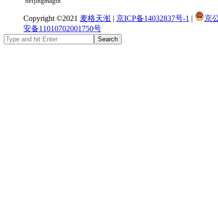
beijingmagth
Copyright ©2021
麦格天渱
|
京ICP备14032837号-1
|
京
安备11010702001750号