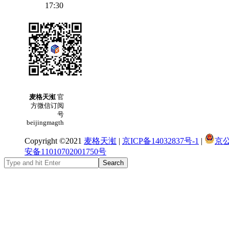
17:30
麦格天渱
官
方微信订阅
号
beijingmagth
Copyright ©2021
麦格天渱
|
京ICP备14032837号-1
|
京
安备11010702001750号