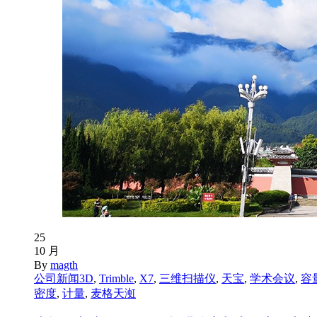
25
10 月
By
magth
公司新闻
3D
,
Trimble
,
X7
,
三维扫描仪
,
天宝
,
学术会议
,
容
密度
,
计量
,
麦格天渱