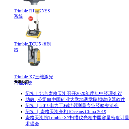
Trimble R12 GNSS
系统
Trimble TCU5 控制
器
Trimble X7三维激光
资讯动态
扫描系统
纪实｜北京麦格天渱召开2020年度年中经理会议
助教 | 公司向中国矿业大学地测学院捐赠仪器软件
纪实 ▏2019电力工程勘测测量专业经验交流会
纪实 ▏麦格天渱亮相 iOceans China 2019
麦格天渱携Trimble X7扫描仪亮相中国容量密度计
术盛会