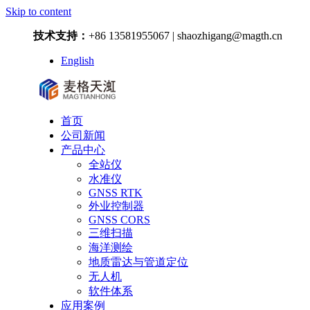
Skip to content
技术支持：
+86 13581955067 | shaozhigang@magth.cn
English
首页
公司新闻
产品中心
全站仪
水准仪
GNSS RTK
外业控制器
GNSS CORS
三维扫描
海洋测绘
地质雷达与管道定位
无人机
软件体系
应用案例