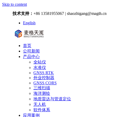
Skip to content
技术支持：
+86 13581955067 | shaozhigang@magth.cn
English
首页
公司新闻
产品中心
全站仪
水准仪
GNSS RTK
外业控制器
GNSS CORS
三维扫描
海洋测绘
地质雷达与管道定位
无人机
软件体系
应用案例