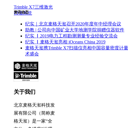
Trimble X7三维激光
资讯动态
扫描系统
纪实｜北京麦格天渱召开2020年度年中经理会议
助教 | 公司向中国矿业大学地测学院捐赠仪器软件
纪实 ▏2019电力工程勘测测量专业经验交流会
纪实 ▏麦格天渱亮相 iOceans China 2019
麦格天渱携Trimble X7扫描仪亮相中国容量密度计
术盛会
关于我们
北京麦格天渱科技发
展有限公司（简称麦
格天渱）是一家“全