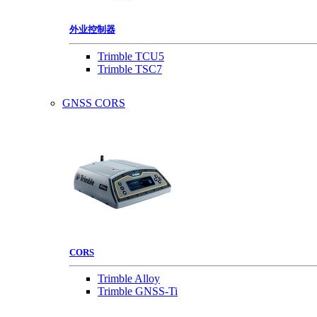
外业控制器
Trimble TCU5
Trimble TSC7
GNSS CORS
CORS
Trimble Alloy
Trimble GNSS-Ti