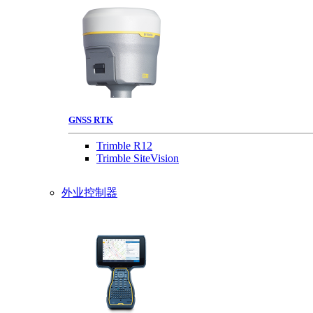
GNSS RTK
Trimble R12
Trimble SiteVision
外业控制器