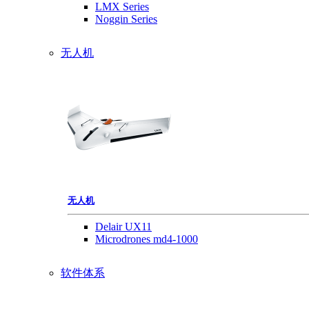
LMX Series
Noggin Series
无人机
无人机
Delair UX11
Microdrones md4-1000
软件体系