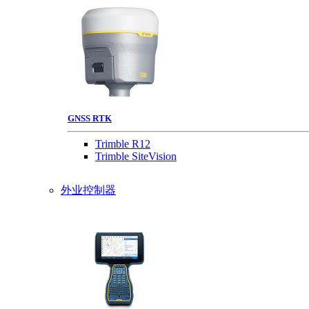
GNSS RTK
Trimble R12
Trimble SiteVision
外业控制器