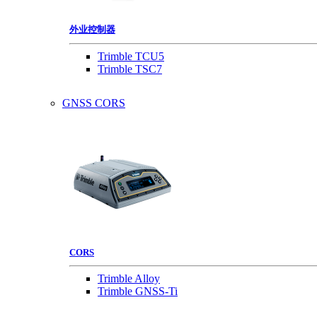
外业控制器
Trimble TCU5
Trimble TSC7
GNSS CORS
CORS
Trimble Alloy
Trimble GNSS-Ti