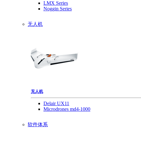
LMX Series
Noggin Series
无人机
无人机
Delair UX11
Microdrones md4-1000
软件体系