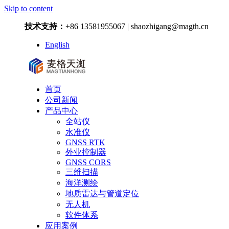
Skip to content
技术支持：
+86 13581955067 | shaozhigang@magth.cn
English
首页
公司新闻
产品中心
全站仪
水准仪
GNSS RTK
外业控制器
GNSS CORS
三维扫描
海洋测绘
地质雷达与管道定位
无人机
软件体系
应用案例