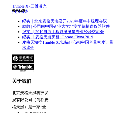
Trimble X7三维激光
资讯动态
扫描系统
纪实｜北京麦格天渱召开2020年度年中经理会议
助教 | 公司向中国矿业大学地测学院捐赠仪器软件
纪实 ▏2019电力工程勘测测量专业经验交流会
纪实 ▏麦格天渱亮相 iOceans China 2019
麦格天渱携Trimble X7扫描仪亮相中国容量密度计
术盛会
关于我们
北京麦格天渱科技发
展有限公司（简称麦
格天渱）是一家“全