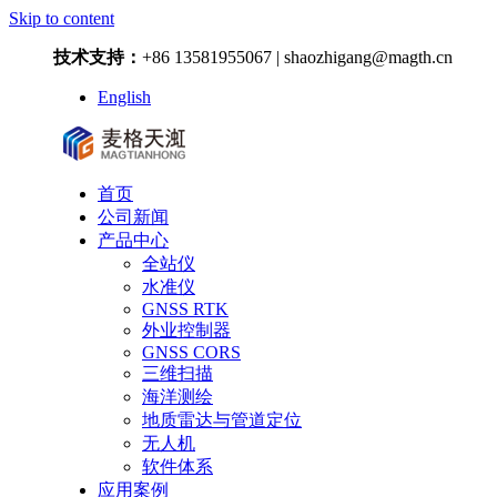
Skip to content
技术支持：
+86 13581955067 | shaozhigang@magth.cn
English
首页
公司新闻
产品中心
全站仪
水准仪
GNSS RTK
外业控制器
GNSS CORS
三维扫描
海洋测绘
地质雷达与管道定位
无人机
软件体系
应用案例