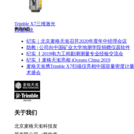
Trimble X7三维激光
资讯动态
扫描系统
纪实｜北京麦格天渱召开2020年度年中经理会议
助教 | 公司向中国矿业大学地测学院捐赠仪器软件
纪实 ▏2019电力工程勘测测量专业经验交流会
纪实 ▏麦格天渱亮相 iOceans China 2019
麦格天渱携Trimble X7扫描仪亮相中国容量密度计
术盛会
关于我们
北京麦格天渱科技发