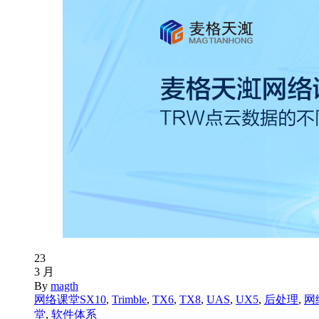
23
3 月
By
magth
网络课堂
SX10
,
Trimble
,
TX6
,
TX8
,
UAS
,
UX5
,
后处理
,
网
堂
,
软件体系