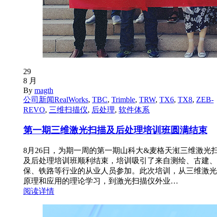
29
8 月
By
magth
公司新闻
RealWorks
,
TBC
,
Trimble
,
TRW
,
TX6
,
TX8
,
ZEB-
REVO
,
三维扫描仪
,
后处理
,
软件体系
第一期三维激光扫描及后处理培训班圆满结束
8月26日，为期一周的第一期山科大&麦格天渱三维激光
及后处理培训班顺利结束，培训吸引了来自测绘、古建、
保、铁路等行业的从业人员参加。此次培训，从三维激光
原理和应用的理论学习，到激光扫描仪外业…
阅读详情