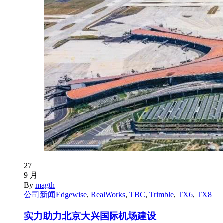
27
9 月
By
magth
公司新闻
Edgewise
,
RealWorks
,
TBC
,
Trimble
,
TX6
,
TX8
实力助力北京大兴国际机场建设