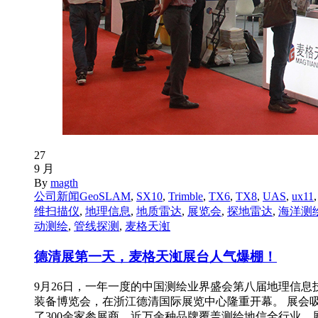
27
9 月
By
magth
公司新闻
GeoSLAM
,
SX10
,
Trimble
,
TX6
,
TX8
,
UAS
,
ux11
维扫描仪
,
地理信息
,
地质雷达
,
展览会
,
探地雷达
,
海洋测
动测绘
,
管线探测
,
麦格天渱
德清展第一天，麦格天渱展台人气爆棚！
9月26日，一年一度的中国测绘业界盛会第八届地理信息
装备博览会，在浙江德清国际展览中心隆重开幕。 展会
了300余家参展商，近万余种品牌覆盖测绘地信全行业，