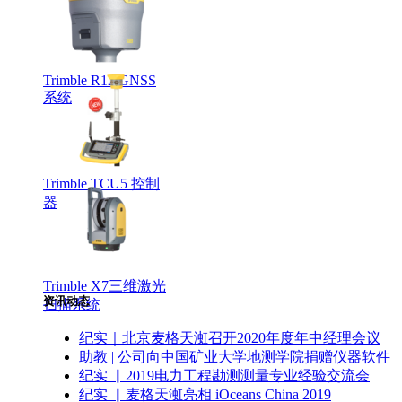
Trimble R12 GNSS
系统
Trimble TCU5 控制
器
Trimble X7三维激光
资讯动态
扫描系统
纪实｜北京麦格天渱召开2020年度年中经理会议
助教 | 公司向中国矿业大学地测学院捐赠仪器软件
纪实 ▏2019电力工程勘测测量专业经验交流会
纪实 ▏麦格天渱亮相 iOceans China 2019